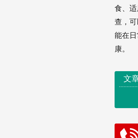
食、适
查，可
能在日
康。
文章