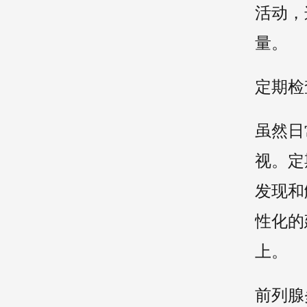
活动，
量。
定期检
虽然日
视。定
发现和
性化的
上。
前列腺