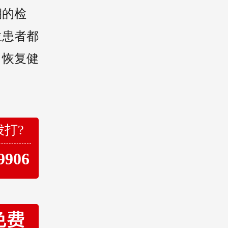
期的检
位患者都
日恢复健
拨打?
9906