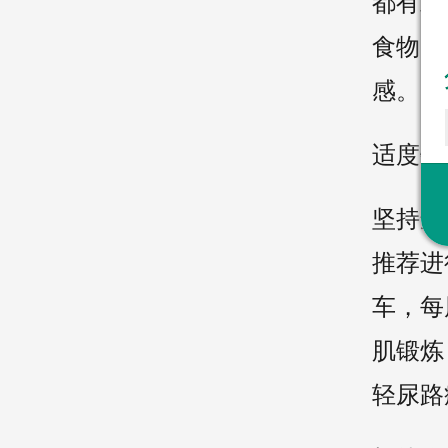
都有助
食物，
感。
适度锻
坚持适
推荐进
车，每
肌锻炼
轻尿路