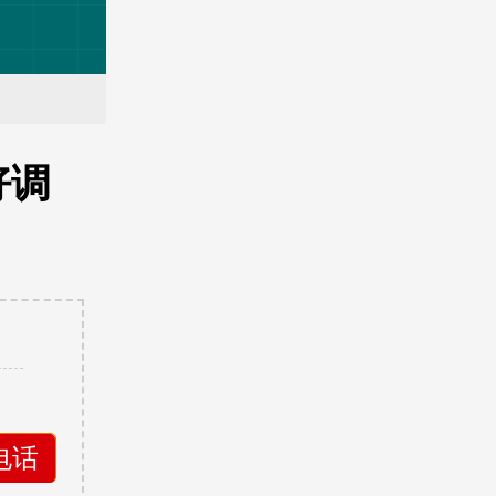
好调
。
电话