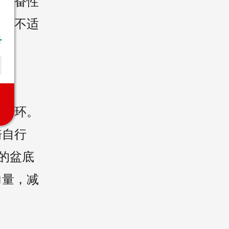
和兴奋性
症和不适
液循环。
骑自行
的盆底
力量，减