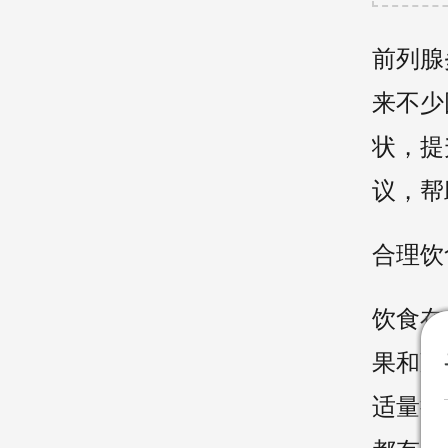
前列腺
来不少
状，提
议，帮
合理饮
饮食在
果和蔬
适量摄